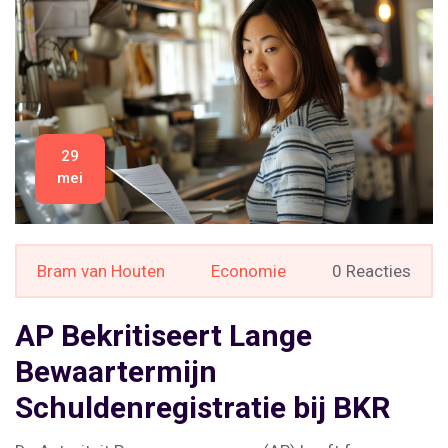
29
mei
Bram van Houten
Economie
0 Reacties
AP Bekritiseert Lange
Bewaartermijn
Schuldenregistratie bij BKR