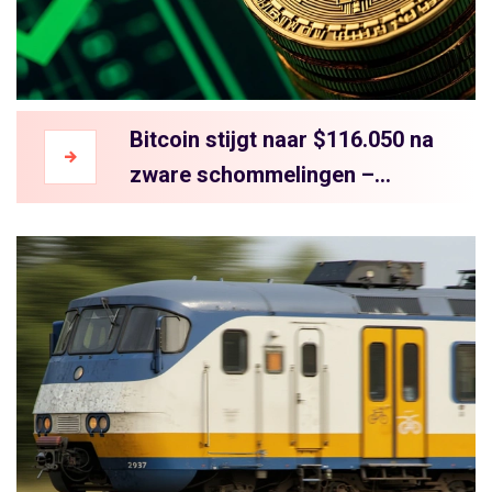
Bitcoin stijgt naar $116.050 na
zware schommelingen –
JPMorgan ziet $165.000 als
doel