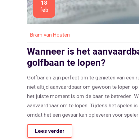
18
feb
Bram van Houten
Wanneer is het aanvaardb
golfbaan te lopen?
Golfbanen zijn perfect om te genieten van een 
niet altijd aanvaardbaar om gewoon te lopen op
het juiste moment is om de baan te betreden. Wa
aanvaardbaar om te lopen. Tijdens het spelen is
omdat het een gevaar kan opleveren voor spelers
toegestaan is op grasgreens of andere gebieden
Lees verder
daarom aan te raden om de golfregels te volgen 