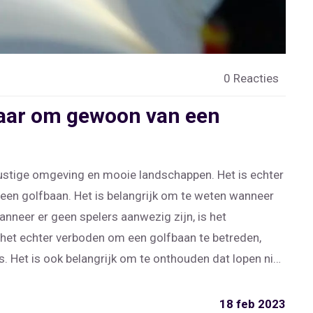
0 Reacties
aar om gewoon van een
rustige omgeving en mooie landschappen. Het is echter
 een golfbaan. Het is belangrijk om te weten wanneer
nneer er geen spelers aanwezig zijn, is het
 het echter verboden om een golfbaan te betreden,
. Het is ook belangrijk om te onthouden dat lopen niet
 op de baan, omdat dit de baan beschadigt. Het is
en de baan alleen te betreden als er geen spelers
18 feb 2023