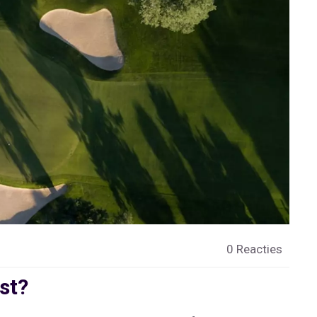
0 Reacties
st?