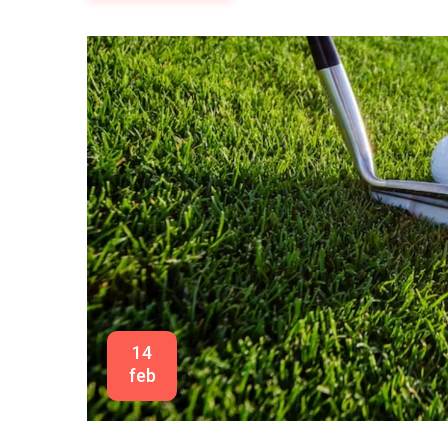
aanwezig zijn.
14
feb