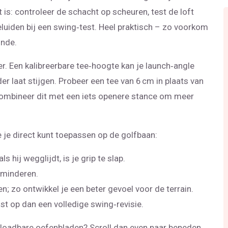
 is: controleer de schacht op scheuren, test de loft
luiden bij een swing‑test. Heel praktisch – zo voorkom
onde.
r. Een kalibreerbare tee‑hoogte kan je launch‑angle
der laat stijgen. Probeer een tee van 6 cm in plaats van
 Combineer dit met een iets openere stance om meer
ie je direct kunt toepassen op de golfbaan:
 hij wegglijdt, is je grip te slap.
rminderen.
; zo ontwikkel je een beter gevoel voor de terrain.
t op dan een volledige swing‑revisie.
wnloadbare oefenbladen? Scroll dan even naar beneden