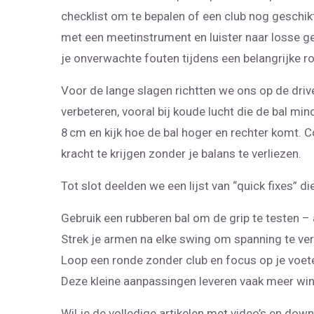
checklist om te bepalen of een club nog geschikt
met een meetinstrument en luister naar losse ge
je onverwachte fouten tijdens een belangrijke r
Voor de lange slagen richtten we ons op de drive
verbeteren, vooral bij koude lucht die de bal min
8 cm en kijk hoe de bal hoger en rechter komt.
kracht te krijgen zonder je balans te verliezen.
Tot slot deelden we een lijst van “quick fixes” d
Gebruik een rubberen bal om de grip te testen – als
Strek je armen na elke swing om spanning te ve
Loop een ronde zonder club en focus op je voeten
Deze kleine aanpassingen leveren vaak meer wins
Wil je de volledige artikelen met video’s en do