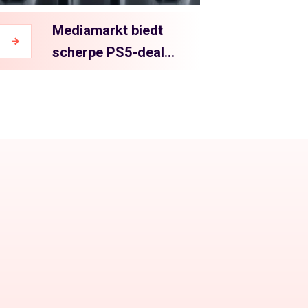
Mediamarkt biedt
scherpe PS5-deals
voor Black Friday
2023 – bundels
bijna uitverkocht