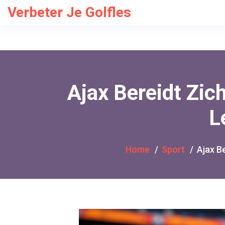
Verbeter Je Golfles
Ajax Bereidt Zi
L
Home
Sport
Ajax B