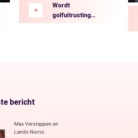
Wordt
golfuitrusting
steeds duurder?
te bericht
Max Verstappen en
Lando Norris: