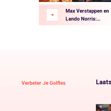
Max Verstappen en
Lando Norris:
Vriendschap in de
F1 Wereld Is Een
Illusie
Laats
Verbeter Je Golfles