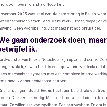
, ook in een rijk land als Nederland.
november 2025 was er al een kleinere storing in Beilen, waar
rt en technisch verschillend. Deze keer? Groter, dieper, on
wing. Geen voorspelling. Dat maakt het nog onrustiger.
k. We gaan onderzoek doen, maar
twijfel ik."
oordvoerster van
Enexis Netbeheer
, zijn opvallend eerlijk. Ze
en ongemakkelijke waarheid. In een tijd waarin we denken dat 
tor een mechanisch systeem met een complexe interne werkin
tmelding. Zonder herkenbaar patroon.
neller dan gemiddeld. Enexis heeft een beleid: als de stroom l
en. Dit keer niet nodig. Maar de frustratie zit niet in de du
uur. Ze willen een voorspelbare. Een betrouwbare. En dat is 