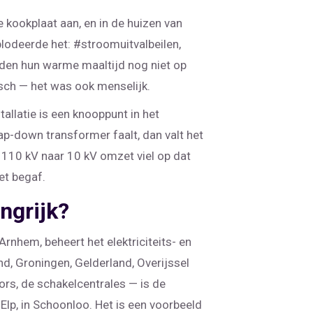
kookplaat aan, en in de huizen van
plodeerde het: #stroomuitvalbeilen,
den hun warme maaltijd nog niet op
isch — het was ook menselijk.
tallatie is een knooppunt in het
tap-down transformer faalt, dan valt het
 110 kV naar 10 kV omzet viel op dat
et begaf.
ngrijk?
Arnhem
, beheert het elektriciteits- en
nd, Groningen, Gelderland, Overijssel
tors, de schakelcentrales — is de
 Elp, in Schoonloo. Het is een voorbeeld