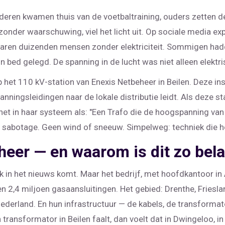
eren kwamen thuis van de voetbaltraining, ouders zetten de 
onder waarschuwing, viel het licht uit. Op sociale media ex
waren duizenden mensen zonder elektriciteit. Sommigen had
n bed gelegd. De spanning in de lucht was niet alleen elektr
p het 110 kV-station van
Enexis Netbeheer
in Beilen. Deze ins
anningsleidingen naar de lokale distributie leidt. Als deze s
het in haar systeem als: "Een Trafo die de hoogspanning van
 sabotage. Geen wind of sneeuw. Simpelweg: techniek die h
heer — en waarom is dit zo bela
 in het nieuws komt. Maar het bedrijf, met hoofdkantoor in
n 2,4 miljoen gasaansluitingen. Het gebied: Drenthe, Friesla
 Nederland. En hun infrastructuur — de kabels, de transforma
 transformator in Beilen faalt, dan voelt dat in Dwingeloo, in