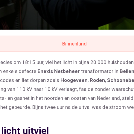
Binnenland
ies om 18:15 uur, viel het licht in bijna 20.000 huishoudens
n enkele defecte
Enexis Netbeheer
transformator in
Beile
stcodes en liet dorpen zoals
Hoogeveen
,
Roden
,
Schoonebe
g van 110 kV naar 10 kV verlaagt, faalde zonder waarschuwi
eits- en gasnet in het noorden en oosten van Nederland, stelde
het gebeurde. Bijna twee uur na de uitval was de stroom we
icht uitviel