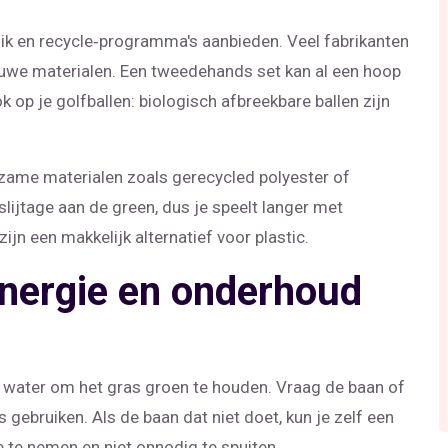
ruik en recycle‑programma's aanbieden. Veel fabrikanten
euwe materialen. Een tweedehands set kan al een hoop
k op je golfballen: biologisch afbreekbare ballen zijn
rzame materialen zoals gerecycled polyester of
slijtage aan de green, dus je speelt langer met
ijn een makkelijk alternatief voor plastic.
energie en onderhoud
water om het gras groen te houden. Vraag de baan of
ebruiken. Als de baan dat niet doet, kun je zelf een
e te nemen en niet onnodig te spuiten.