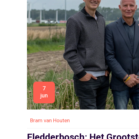
7
jun
Bram van Houten
Fledderbosch: Het Grootst