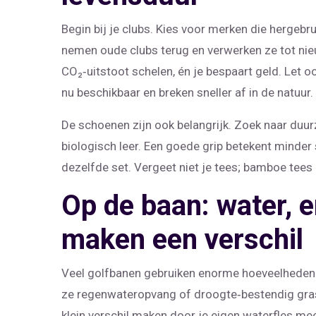
Begin bij je clubs. Kies voor merken die hergeb
nemen oude clubs terug en verwerken ze tot ni
CO₂‑uitstoot schelen, én je bespaart geld. Let oo
nu beschikbaar en breken sneller af in de natuur.
De schoenen zijn ook belangrijk. Zoek naar duu
biologisch leer. Een goede grip betekent minder 
dezelfde set. Vergeet niet je tees; bamboe tees z
Op de baan: water, 
maken een verschil
Veel golfbanen gebruiken enorme hoeveelheden 
ze regenwateropvang of droogte‑bestendig gras g
klein verschil maken door je eigen waterfles me