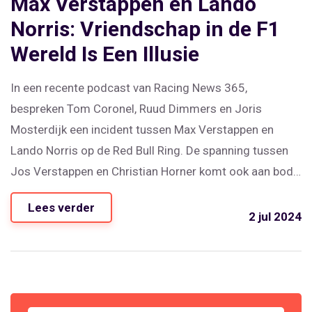
Max Verstappen en Lando
Norris: Vriendschap in de F1
Wereld Is Een Illusie
In een recente podcast van Racing News 365,
bespreken Tom Coronel, Ruud Dimmers en Joris
Mosterdijk een incident tussen Max Verstappen en
Lando Norris op de Red Bull Ring. De spanning tussen
Jos Verstappen en Christian Horner komt ook aan bod.
De podcast nodigt luisteraars uit om dieper in te gaan
Lees verder
op de gebeurtenissen en analyses.
2 jul 2024