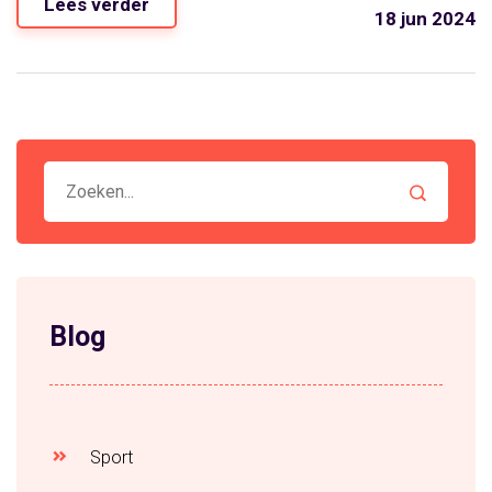
Lees verder
motief van de aanvaller.
18 jun 2024
Blog
Sport