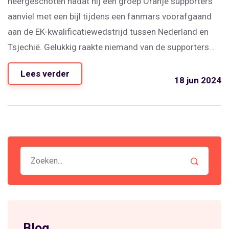
neergeschoten nadat hij een groep Oranje supporters
aanviel met een bijl tijdens een fanmars voorafgaand
aan de EK-kwalificatiewedstrijd tussen Nederland en
Tsjechië. Gelukkig raakte niemand van de supporters
ernstig gewond. De politie onderzoekt nog steeds het
Lees verder
motief van de aanvaller.
18 jun 2024
Blog