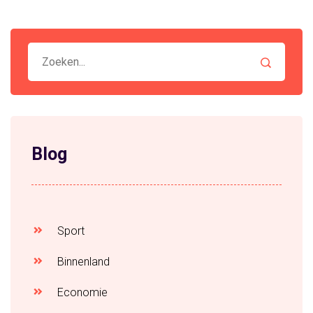
in de ochtend. Daarom houden we allemaal van een
goede klassieker in de golfsport!
Blog
Sport
Binnenland
Economie