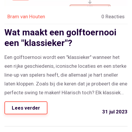
Bram van Houten
0 Reacties
Wat maakt een golftoernooi
een "klassieker"?
Een golftoernooi wordt een "klassieker" wanneer het
een rijke geschiedenis, iconische locaties en een sterke
line-up van spelers heeft, die allemaal je hart sneller
laten kloppen. Zoals bij die keren dat je probeert die ene
perfecte swing te maken! Hilarisch toch? Elk klassiek
toernooi heeft ook zijn unieke tradities - soms zijn ze
Lees verder
zo oud als mijn oma's gebreide trui! Maar het meest
31 jul 2023
belangrijke is de onvoorspelbaarheid, de spanning van
het onbekende - net als het kiezen van de juiste sokken