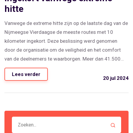
hitte
Vanwege de extreme hitte zijn op de laatste dag van de
Nijmeegse Vierdaagse de meeste routes met 10
kilometer ingekort. Deze beslissing werd genomen
door de organisatie om de veiligheid en het comfort
van de deelnemers te waarborgen. Meer dan 41.500
wandelaars ontvingen ondanks de hitte het
Lees verder
Vierdaagsekruisje.
20 jul 2024