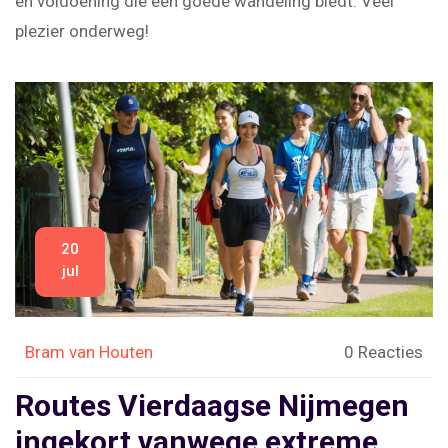
en voldoening die een goede wandeling biedt. Veel
plezier onderweg!
20
jul
Bram van Houten
0 Reacties
Routes Vierdaagse Nijmegen
ingekort vanwege extreme