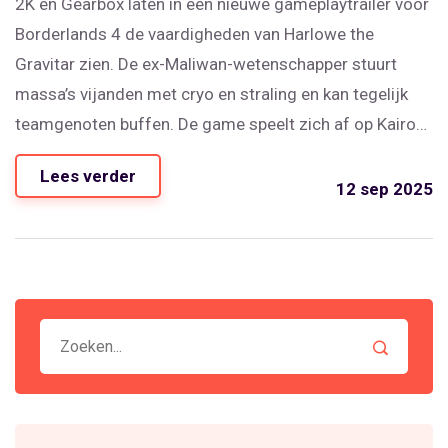
2K en Gearbox laten in een nieuwe gameplaytrailer voor
Borderlands 4 de vaardigheden van Harlowe the
Gravitar zien. De ex-Maliwan-wetenschapper stuurt
massa’s vijanden met cryo en straling en kan tegelijk
teamgenoten buffen. De game speelt zich af op Kairos
en verschijnt 12 september 2025 voor PS5, Xbox Series
Lees verder
X/S en pc; Switch 2 volgt 3 oktober. Pre-orders zijn
12 sep 2025
geopend.